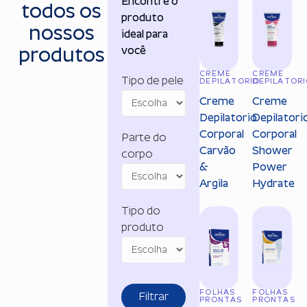
Encontre o
todos os
produto
nossos
ideal para
você
produtos
CREME
CREME
Tipo de pele
DEPILATORIO
DEPILATOR
Creme
Creme
Depilatorio
Depilatori
Corporal
Corporal
Parte do
Carvão
Shower
corpo
&
Power
Argila
Hydrate
Tipo do
produto
FOLHAS
FOLHAS
Filtrar
PRONTAS
PRONTAS