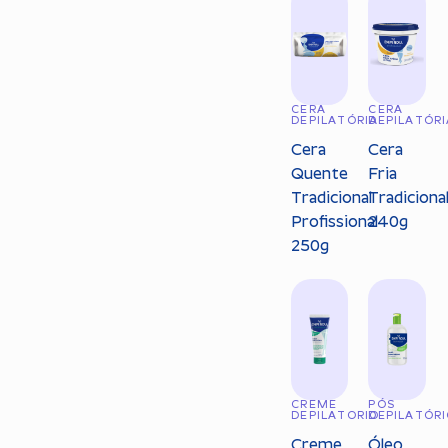
CERA
CERA
DEPILATÓRIA
DEPILATÓRI
Cera
Cera
Quente
Fria
Tradicional
Tradiciona
Profissional
240g
250g
CREME
PÓS
DEPILATORIO
DEPILATÓR
Creme
Óleo