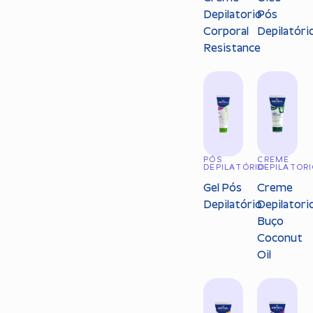
Depilatorio
Pós
Corporal
Depilatóri
Resistance
PÓS
CREME
DEPILATÓRIO
DEPILATOR
Gel Pós
Creme
Depilatório
Depilatori
Buço
Coconut
Oil