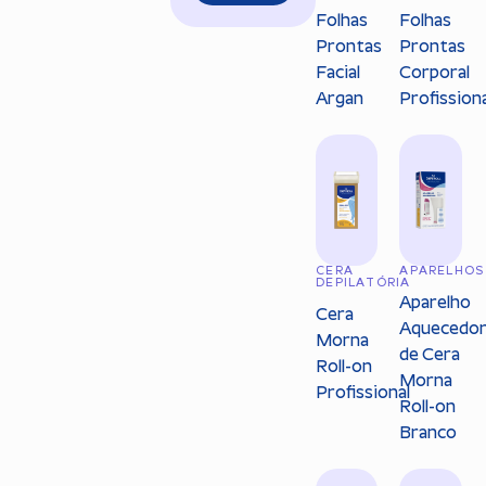
Folhas
Folhas
Prontas
Prontas
Facial
Corporal
Argan
Profission
CERA
APARELHOS
DEPILATÓRIA
Aparelho
Cera
Aquecedo
Morna
de Cera
Roll-on
Morna
Profissional
Roll-on
Branco