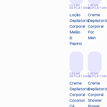
LOÇÃO
CREME
DEPILATÓRIA
DEPILATOR
Loção
Creme
Depilatoria
Depilatori
Corporal
Corporal
Melão
For
&
Men
Pepino
CREME
CREME
DEPILATORIO
DEPILATOR
Creme
Creme
Depilatorio
Depilatori
Corporal
Corporal
Coconut
Shower
Oil
Power