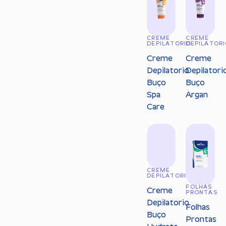
CREME
CREME
DEPILATORIO
DEPILATOR
Creme
Creme
Depilatorio
Depilatori
Buço
Buço
Spa
Argan
Care
CREME
DEPILATORIO
FOLHAS
Creme
PRONTAS
Depilatorio
Folhas
Buço
Prontas