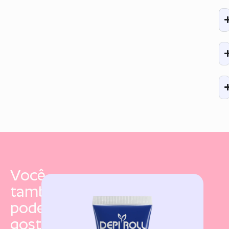
Você
também
pode
gostar