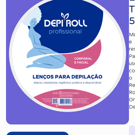
Ma
e
re
Pa
us
c
o
Ref
Rol
O
De