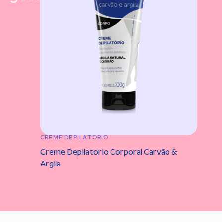
CREME DEPILATORIO
CRE
Creme Depilatorio Corporal Carvão &
Cre
Argila
Pow