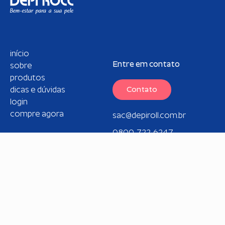
início
Entre em contato
sobre
produtos
dicas e dúvidas
Contato
login
compre agora
sac@depiroll.com.br
0800-722-6247
Redes sociais
Copyright © 2026 DepiRoll