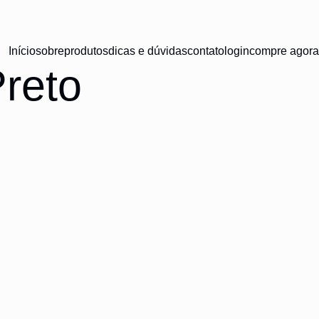
Início
sobre
produtos
dicas e dúvidas
contato
login
compre agora
Preto