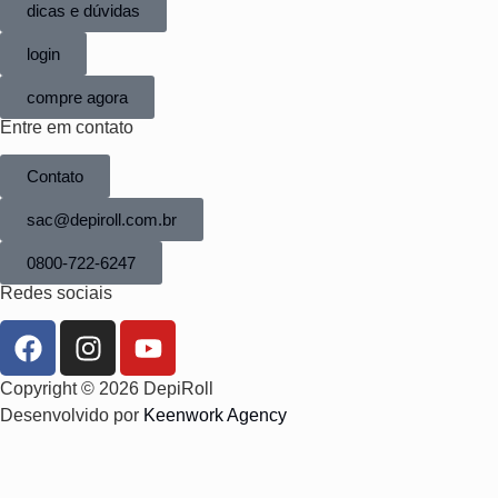
dicas e dúvidas
login
compre agora
Entre em contato
Contato
sac@depiroll.com.br
0800-722-6247
Redes sociais
Copyright © 2026 DepiRoll
Desenvolvido por
Keenwork Agency