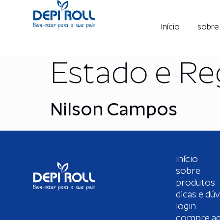
Início
sobre
Estado e Re
Nilson Campos
início
sobre
produtos
dicas e dúv
login
compre a