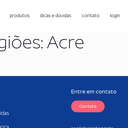
produtos
dicas e dúvidas
contato
login
giões:
Acre
Entre em contato
Contato
idas
gora